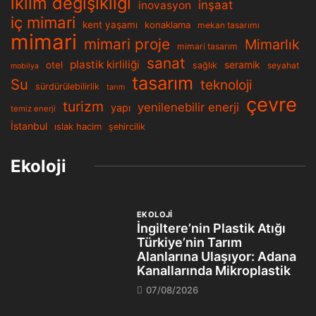
iklim değişikliği
inşaat
inovasyon
iç mimari
kent yaşamı
konaklama
mekan tasarımı
mimari
mimari proje
Mimarlık
mimari tasarım
sanat
plastik kirliliği
seramik
otel
sağlık
seyahat
mobilya
tasarım
Su
teknoloji
sürdürülebilirlik
tarım
çevre
turizm
yenilenebilir enerji
yapı
temiz enerji
İstanbul
ıslak hacim
şehircilik
Ekoloji
EKOLOJİ
İngiltere’nin Plastik Atığı
Türkiye’nin Tarım
Alanlarına Ulaşıyor: Adana
Kanallarında Mikroplastik
07/08/2026