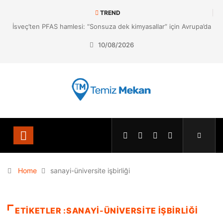
TREND
İsveç’ten PFAS hamlesi: “Sonsuza dek kimyasallar” için Avrupa’da
yeni dönem
10/08/2026
Home
sanayi-üniversite işbirliği
ETIKETLER :SANAYI-ÜNIVERSITE IŞBIRLIĞI