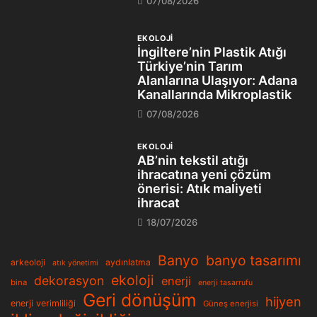
07/08/2026
EKOLOJİ
İngiltere’nin Plastik Atığı
Türkiye’nin Tarım
Alanlarına Ulaşıyor: Adana
Kanallarında Mikroplastik
07/08/2026
EKOLOJİ
AB’nin tekstil atığı
ihracatına yeni çözüm
önerisi: Atık maliyeti
ihracat
18/07/2026
Banyo
banyo tasarımı
arkeoloji
aydınlatma
atık yönetimi
ekoloji
dekorasyon
enerji
bina
enerji tasarrufu
Geri dönüşüm
hijyen
enerji verimliliği
Güneş enerjisi