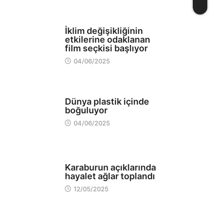
SANAT MEKANLARI
İklim değişikliğinin
etkilerine odaklanan
film seçkisi başlıyor
04/06/2025
EKOLOJİ
Dünya plastik içinde
boğuluyor
04/06/2025
EKOLOJİ
Karaburun açıklarında
hayalet ağlar toplandı
12/05/2025