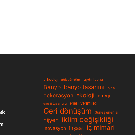
arkeoloji
aydınlatma
atık yönetimi
Banyo
banyo tasarımı
bina
ekoloji
dekorasyon
enerji
enerji verimliliği
enerji tasarrufu
Geri dönüşüm
ek
Güneş enerjisi
iklim değişikliği
hijyen
em
iç mimari
inşaat
inovasyon