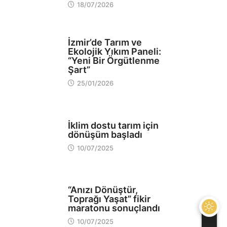
18/07/2026
EKOLOJİ
İzmir’de Tarım ve
Ekolojik Yıkım Paneli:
“Yeni Bir Örgütlenme
Şart”
25/01/2026
EKOLOJİ
İklim dostu tarım için
dönüşüm başladı
10/07/2025
OKULLAR
“Anızı Dönüştür,
Toprağı Yaşat” fikir
maratonu sonuçlandı
10/07/2025