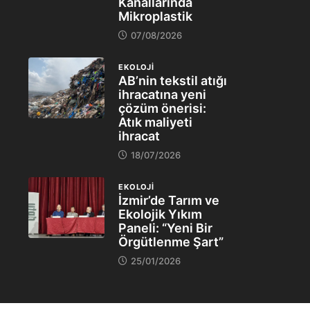
Kanallarında
Mikroplastik
07/08/2026
EKOLOJİ
AB’nin tekstil atığı
ihracatına yeni
çözüm önerisi:
Atık maliyeti
ihracat
18/07/2026
EKOLOJİ
İzmir’de Tarım ve
Ekolojik Yıkım
Paneli: “Yeni Bir
Örgütlenme Şart”
25/01/2026