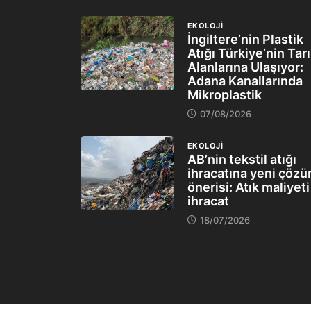
EKOLOJİ
İngiltere’nin Plastik
Atığı Türkiye’nin Tar
Alanlarına Ulaşıyor:
Adana Kanallarında
Mikroplastik
07/08/2026
EKOLOJİ
AB’nin tekstil atığı
ihracatına yeni çöz
önerisi: Atık maliyeti
ihracat
18/07/2026