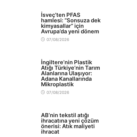
SAĞLIK
İsveç’ten PFAS
hamlesi: “Sonsuza dek
kimyasallar” için
Avrupa’da yeni dönem
07/08/2026
EKOLOJİ
İngiltere’nin Plastik
Atığı Türkiye’nin Tarım
Alanlarına Ulaşıyor:
Adana Kanallarında
Mikroplastik
07/08/2026
EKOLOJİ
AB’nin tekstil atığı
ihracatına yeni çözüm
önerisi: Atık maliyeti
ihracat