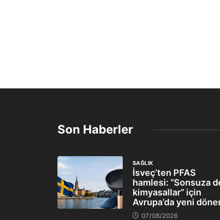
Son Haberler
SAĞLIK
İsveç’ten PFAS
hamlesi: “Sonsuza d
kimyasallar” için
Avrupa’da yeni dön
07/08/2026