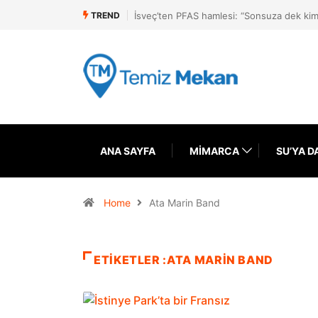
TREND
İsveç’ten PFAS hamlesi: “Sonsuza dek kim
ANA SAYFA
MIMARCA
SU’YA D
Home
Ata Marin Band
ETIKETLER :ATA MARIN BAND