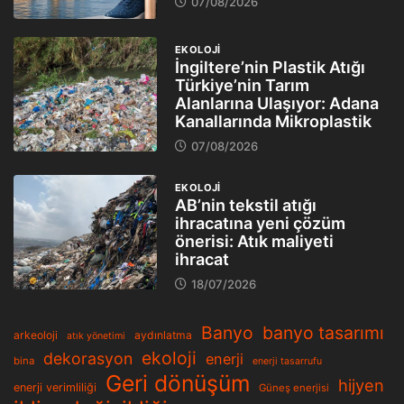
07/08/2026
EKOLOJİ
İngiltere’nin Plastik Atığı
Türkiye’nin Tarım
Alanlarına Ulaşıyor: Adana
Kanallarında Mikroplastik
07/08/2026
EKOLOJİ
AB’nin tekstil atığı
ihracatına yeni çözüm
önerisi: Atık maliyeti
ihracat
18/07/2026
Banyo
banyo tasarımı
arkeoloji
aydınlatma
atık yönetimi
ekoloji
dekorasyon
enerji
bina
enerji tasarrufu
Geri dönüşüm
hijyen
enerji verimliliği
Güneş enerjisi