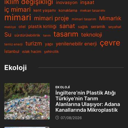
iklim değişikliği
inşaat
inovasyon
iç mimari
kent yaşamı
konaklama
mekan tasarımı
mimari
mimari proje
Mimarlık
mimari tasarım
sanat
plastik kirliliği
seramik
otel
sağlık
seyahat
mobilya
tasarım
Su
teknoloji
sürdürülebilirlik
tarım
çevre
turizm
yenilenebilir enerji
yapı
temiz enerji
İstanbul
ıslak hacim
şehircilik
Ekoloji
EKOLOJİ
İngiltere’nin Plastik Atığı
Türkiye’nin Tarım
Alanlarına Ulaşıyor: Adana
Kanallarında Mikroplastik
07/08/2026