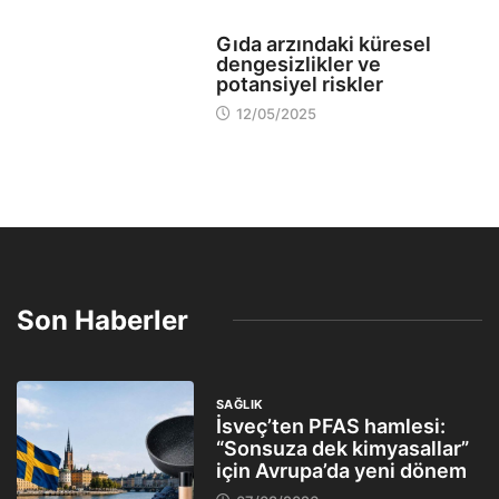
EVLER
Gıda arzındaki küresel
dengesizlikler ve
potansiyel riskler
12/05/2025
Son Haberler
SAĞLIK
İsveç’ten PFAS hamlesi:
“Sonsuza dek kimyasallar”
için Avrupa’da yeni dönem