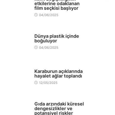
etkilerine odaklanan
film seçkisi başlıyor
04/06/2025
EKOLOJİ
Dünya plastik içinde
boğuluyor
04/06/2025
EKOLOJİ
Karaburun açıklarında
hayalet ağlar toplandı
12/05/2025
EVLER
Gıda arzındaki küresel
dengesizlikler ve
potansiyel riskler