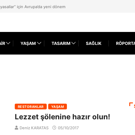
yasallar” için Avrupa’da yeni dönem
AIR
YAŞAM
TASARIM
SAĞLIK
RÖPORT
RESTORANLAR
YAŞAM
Lezzet şölenine hazır olun!
Deniz KARATAS
05/10/2017