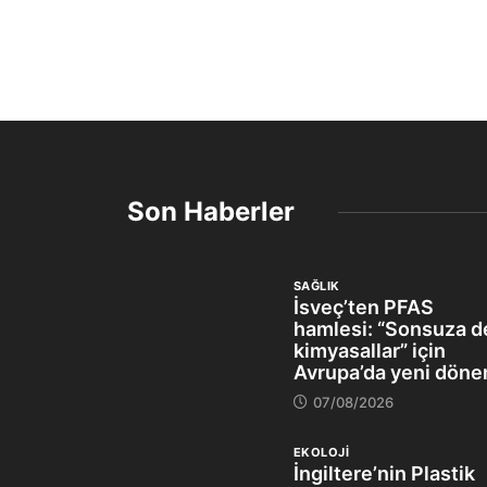
Son Haberler
SAĞLIK
İsveç’ten PFAS
hamlesi: “Sonsuza d
kimyasallar” için
Avrupa’da yeni dön
07/08/2026
EKOLOJİ
İngiltere’nin Plastik