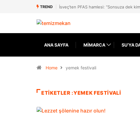
TREND
İsveç’ten PFAS hamlesi: “Sonsuza dek kim
ANA SAYFA
MIMARCA
SU’YA D
Home
yemek festivali
ETIKETLER :YEMEK FESTIVALI