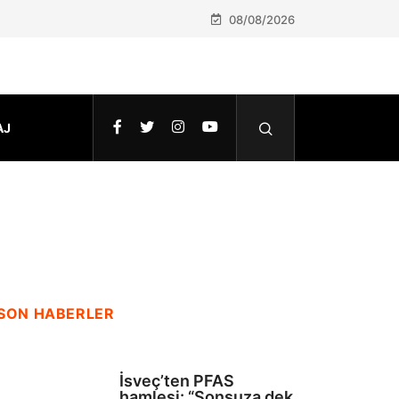
08/08/2026
AJ
SON HABERLER
SAĞLIK
İsveç’ten PFAS
hamlesi: “Sonsuza dek