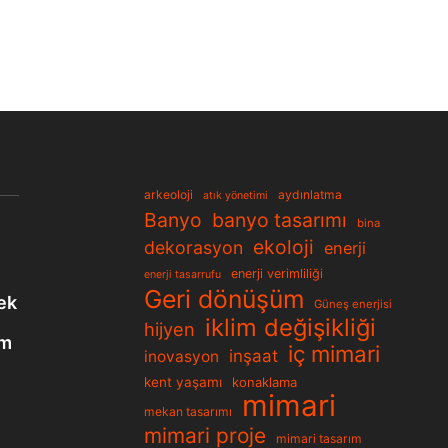
arkeoloji
aydınlatma
atık yönetimi
Banyo
banyo tasarımı
bina
ekoloji
dekorasyon
enerji
enerji verimliliği
enerji tasarrufu
Geri dönüşüm
ek
Güneş enerjisi
iklim değişikliği
hijyen
em
iç mimari
inşaat
inovasyon
kent yaşamı
konaklama
mimari
mekan tasarımı
mimari proje
mimari tasarım