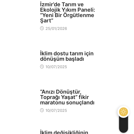
İzmir’de Tarım ve
Ekolojik Yıkım Paneli:
“Yeni Bir Örgütlenme
Şart”
25/01/2026
EKOLOJİ
İklim dostu tarım için
dönüşüm başladı
10/07/2025
OKULLAR
“Anızı Dönüştür,
Toprağı Yaşat” fikir
maratonu sonuçlandı
10/07/2025
SANAT MEKANLARI
İklim değişikliğinin