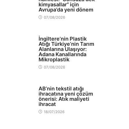
kimyasallar” için
Avrupa’da yeni dönem
07/08/2026
EKOLOJİ
İngiltere’nin Plastik
Atığı Türkiye’nin Tarım
Alanlarına Ulaşıyor:
Adana Kanallarında
Mikroplastik
07/08/2026
EKOLOJİ
AB’nin tekstil atığı
ihracatına yeni çözüm
önerisi: Atık maliyeti
ihracat
18/07/2026
EKOLOJİ